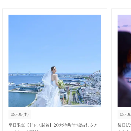
08/06
(木)
08/0
平日限定【ドレス試着】20大特典付*緑溢れるチ
後日試