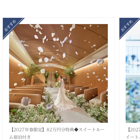
【2027年春限定】82万円分特典◆スイートルー
【20
ム宿泊付き
イート