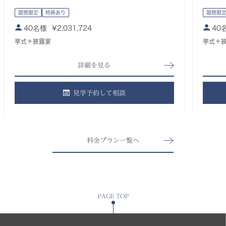
期間限定
特典あり
期間限
40名様
¥
2,031,724
40
挙式＋披露宴
挙式＋
詳細を見る
見学予約して相談
料金プラン一覧へ
PAGE TOP