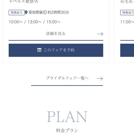
ャペル×絶景W
在宅＆
現地開催
約
2時間30分
特典あり
特典あ
10:00〜
13:00〜
15:00〜
11:00
詳細を見る
このフェアを予約
ブライダルフェア一覧へ
PLAN
料金プラン