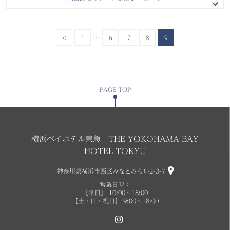
し
絶景
品試食
(土)
(土)
(土)
特典あり
特典あり
特典あり
試食会
試食会
試食会
所要時間：
所要時間：
所要時間：
約2時間30分
約2時間30分
約3時間00分
…
<
1
6
7
8
9
フェアの空き状況
フェアの空き状況
フェアの空き状況
09:00〜11:30
09:00〜11:30
09:00〜12:00
PAGE TOP
09:30〜12:00
09:30〜12:00
09:30〜12:30
14:00〜16:30
14:00〜16:30
14:00〜17:00
このフェアを予約
このフェアを予約
このフェアを予約
詳しく見る
詳しく見る
詳しく見る
横浜ベイホテル東急 THE YOKOHAMA BAY
HOTEL TOKYU
神奈川県横浜市西区みなとみらい2-3-7
営業日時：
［平日］ 10:00〜18:00
［土・日・祝日］ 9:00〜18:00