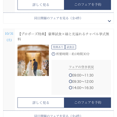
このフェアを予約
詳しく見る
10/30
10/30
10/30
後日試食会へご招待【電話＆オンライン相談会】在宅＆スマ
【プロポーズ特典】緑と光溢れるチャペル無料×絶景マイホ
【和装試着◆平日限定】本格神殿見学×伝統美感じる和おも
同日開催のフェアを見る（全
4
件）
ホOK
テル
てなし
(金)
(金)
(金)
特典あり
特典あり
特典あり
試食会
試着会
10/31
【プロポーズ特典】豪華試食×緑と光溢れるチャペル挙式無
オンライン開催
所要時間：
所要時間：
約1時間30分
約2時間30分
料
(土)
所要時間：
約0時間40分
特典あり
試食会
フェアの空き状況
フェアの空き状況
所要時間：
約1時間30分
フェアの空き状況
10:00〜11:30
10:00〜12:30
13:00〜14:30
13:00〜15:30
11:00〜11:40
フェアの空き状況
15:00〜16:30
15:00〜17:30
13:00〜13:40
09:00〜11:30
15:00〜15:40
09:30〜12:00
このフェアを予約
このフェアを予約
詳しく見る
詳しく見る
14:00〜16:30
このフェアを予約
詳しく見る
このフェアを予約
詳しく見る
10/31
10/31
10/31
【伝統本格和婚】伊勢山皇大神宮×贅沢空間×美食おもてな
【少人数限定*シンプル婚】フォアグラ＆牛フィレ試食×横浜
【1軒目限定＊20特典付】料理重視の方必見！横浜美景×絶
同日開催のフェアを見る（全
4
件）