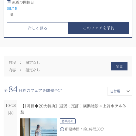
直近の開催日
08/15
このフェアを予約
詳しく見る
日程
：
指定なし
変更
内容
：
指定なし
84
全
日程のフェアを開催予定
10/28
【1軒目◆20大特典】迎賓に定評！横浜絶景×上質ホテル体
験
(水)
特典あり
所要時間：
約1時間30分