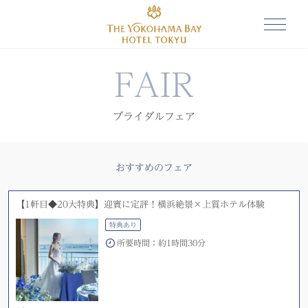
FAIR
ブライダルフェア
おすすめのフェア
【1軒目◆20大特典】迎賓に定評！横浜絶景×上質ホテル体験
特典あり
所要時間：
約1時間30分