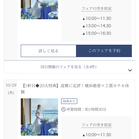
フェアの空き状況
10:00〜11:30
13:00〜14:30
15:00〜16:30
このフェアを予約
詳しく見る
10/28
10/28
10/28
後日試食会へご招待【電話＆オンライン相談会】在宅＆スマ
【プロポーズ特典】緑と光溢れるチャペル無料×絶景マイホ
【和装試着◆平日限定】本格神殿見学×伝統美感じる和おも
同日開催のフェアを見る（全
4
件）
ホOK
テル
てなし
(水)
(水)
(水)
特典あり
特典あり
特典あり
試食会
試着会
10/29
【1軒目◆20大特典】迎賓に定評！横浜絶景×上質ホテル体
オンライン開催
所要時間：
所要時間：
約1時間30分
約2時間30分
験
(木)
所要時間：
約0時間40分
特典あり
フェアの空き状況
フェアの空き状況
所要時間：
約1時間30分
フェアの空き状況
10:00〜11:30
10:00〜12:30
13:00〜14:30
13:00〜15:30
11:00〜11:40
フェアの空き状況
15:00〜16:30
15:00〜17:30
13:00〜13:40
10:00〜11:30
15:00〜15:40