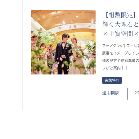
【組数限定】
輝く大理石
×上質空間
フォアグラ×牛フィレ
露宴をイメージしてい
積の見方や結婚準備
フがご案内！！
来館特典
適用期間
2