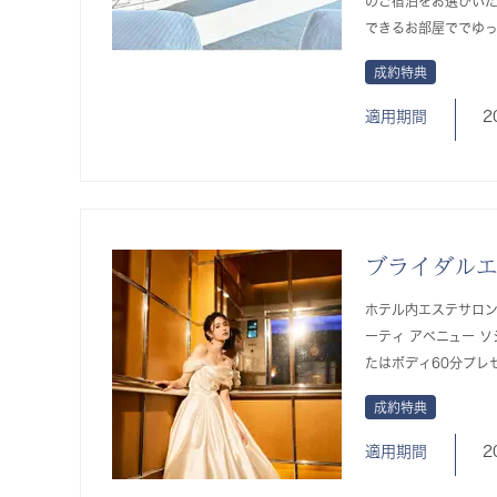
のご宿泊をお選びい
できるお部屋ででゆ
成約特典
適用期間
2
ブライダル
ホテル内エステサロン
ーティ アベニュー 
たはボディ60分プレ
成約特典
適用期間
2