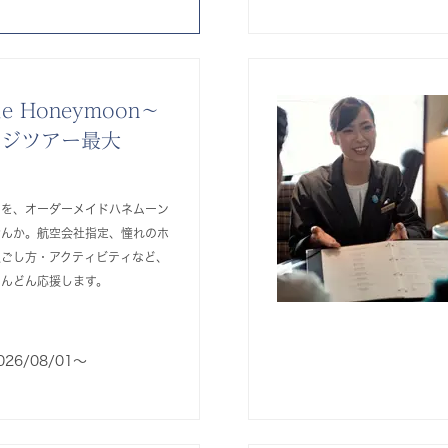
de Honeymoon～
ージツアー最大
いを、オーダーメイドハネムーン
せんか。航空会社指定、憧れのホ
過ごし方・アクティビティなど、
どんどん応援します。
026/08/01〜