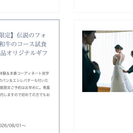
限定】伝説のフォ
和牛のコース試食
売品オリジナルギフ
ト
体験＆本番コーディネート見学
のパン＆エシレバターも付いた
組数限定ご予約はお早めに。専属
案内しますので初めての方でもお
026/08/01〜