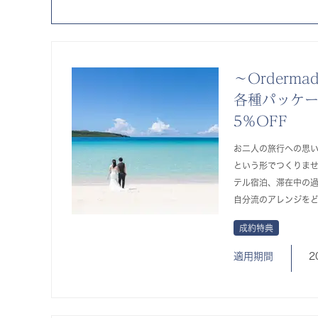
～Orderma
各種パッケ
5％OFF
お二人の旅行への思
という形でつくりま
テル宿泊、滞在中の
自分流のアレンジを
成約特典
適用期間
2