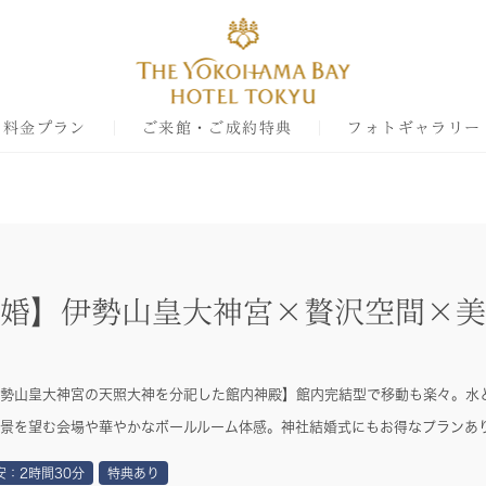
料金プラン
ご来館・ご成約特典
フォトギャラリー
婚】伊勢山皇大神宮×贅沢空間×美
勢山皇大神宮の天照大神を分祀した館内神殿】館内完結型で移動も楽々。水
景を望む会場や華やかなボールルーム体感。神社結婚式にもお得なプランあ
安：2時間30分
特典あり