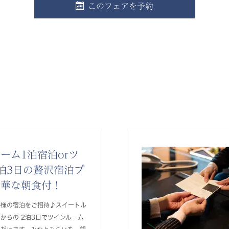
このフェアを予約
ーム1泊宿泊orツ
泊3日の贅沢宿泊プ
豪華な朝食付！
婦様の宿泊をご招待♪スイートル
日からの 2泊3日でツインルーム