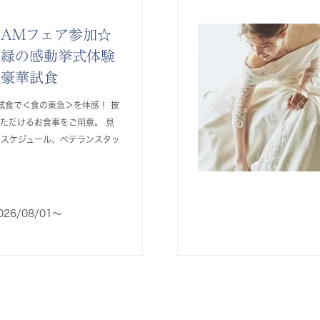
AMフェア参加☆
と緑の感動挙式体験
×豪華試食
試食で＜食の東急＞を体感！ 披
ただけるお食事をご用意。 見
のスケジュール、ベテランスタッ
026/08/01〜