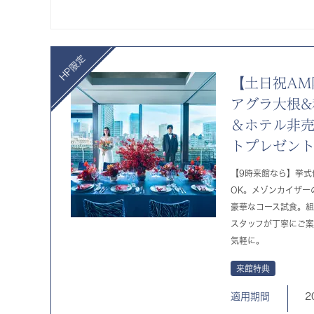
【土日祝AM
アグラ大根&
＆ホテル非
トプレゼン
【9時来館なら】挙式
OK。メゾンカイザー
豪華なコース試食。
スタッフが丁寧にご
気軽に。
来館特典
適用期間
2