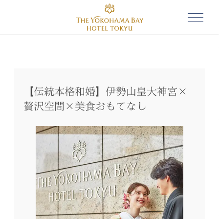
【伝統本格和婚】伊勢山皇大神宮×
贅沢空間×美食おもてなし