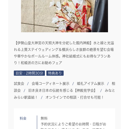
【伊勢山皇大神宮の天照大神を分祀した館内神殿】水と緑と光溢
れる上質ステイウェディング＆横浜らしさ抜群の絶景を望む会場
や華やかなボールルーム体感。神社結婚式にもお得なプランあ
り！和婚派の方にお勧めフェア
目安：2時間30分
特典あり
試食会
会場コーディネート展示
婚礼アイテム展示
相
談会
旧き良き日本の伝統を感じる【神殿見学会】
みなと
みらい駅直結！
オンラインでの相談・打合せも可能！
料金
無料
予約状況によりご希望のお時間・日程がお