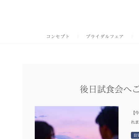
コンセプト
ブライダルフェア
後日試食会へ
【今
れま
目