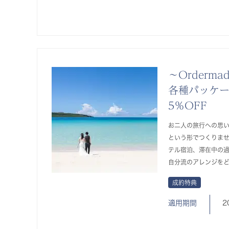
～Orderma
各種パッケ
5％OFF
お二人の旅行への思
という形でつくりま
テル宿泊、滞在中の
自分流のアレンジを
成約特典
適用期間
2