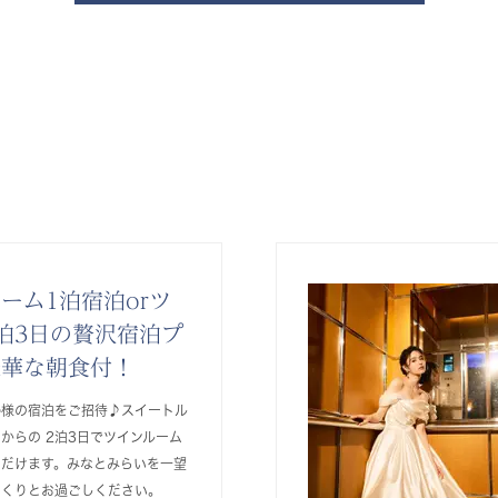
ーム1泊宿泊orツ
泊3日の贅沢宿泊プ
豪華な朝食付！
婦様の宿泊をご招待♪スイートル
日からの 2泊3日でツインルーム
ただけます。みなとみらいを一望
っくりとお過ごしください。