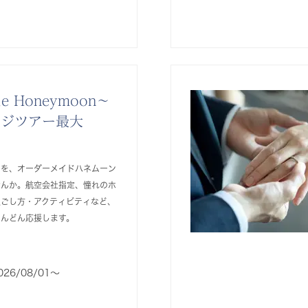
de Honeymoon～
ージツアー最大
いを、オーダーメイドハネムーン
せんか。航空会社指定、憧れのホ
過ごし方・アクティビティなど、
どんどん応援します。
026/08/01〜