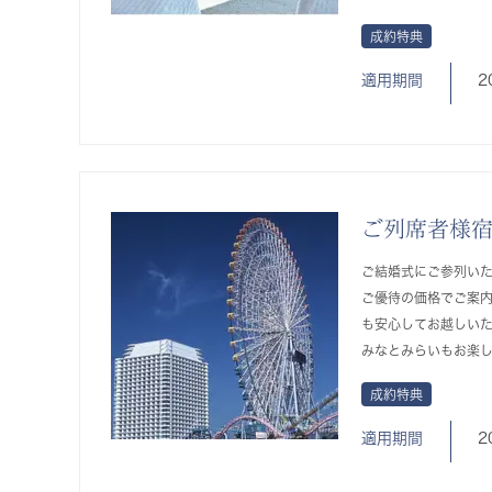
成約特典
適用期間
2
ご列席者様
ご結婚式にご参列い
ご優待の価格でご案内
も安心してお越しいた
みなとみらいもお楽
成約特典
適用期間
2