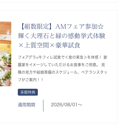
【組数限定】AMフェア参加☆
輝く大理石と緑の感動挙式体験
×上質空間×豪華試食
フォアグラ×牛フィレ試食で＜食の東急＞を体感！ 披
露宴をイメージしていただけるお食事をご用意。 見
積の見方や結婚準備のスケジュール、ベテランスタッ
フがご案内！！
来館特典
適用期間
2026/08/01〜